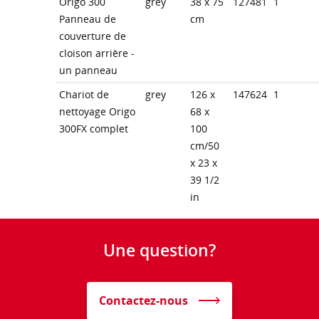
Origo 300
grey
38 x 75
127481
1
Panneau de
cm
couverture de
cloison arrière -
un panneau
Chariot de
grey
126 x
147624
1
nettoyage Origo
68 x
300FX complet
100
cm/50
x 23 x
39 1/2
in
Une question?
Contactez-nous